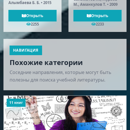
Алымбаева Б. Б. • 2015
М., Аманкулов Т. • 2009
Открыть
Открыть
2255
2233
НАВИГАЦИЯ
Похожие категории
Соседние направления, которые могут быть
полезны для поиска учебной литературы.
11 книг