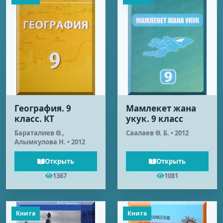
География. 9
Мамлекет жана
класс. КТ
укук. 9 класс
Бараталиев Ө.,
Caaлaeв Ө. Б. • 2012
Алымкулова Н. • 2012
Открыть
Открыть
1367
1081
Книга
Книга