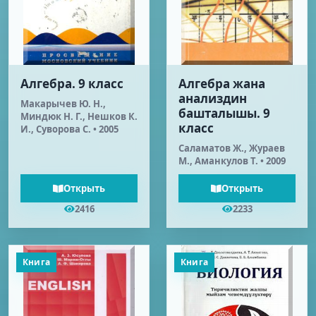
Алгебра. 9 класс
Алгебра жана
анализдин
Макарычев Ю. Н.,
башталышы. 9
Миндюк Н. Г., Нешков К.
класс
И., Суворова С. • 2005
Саламатов Ж., Жураев
М., Аманкулов Т. • 2009
Открыть
Открыть
2416
2233
Книга
Книга