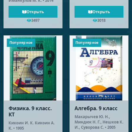
Иманкулов М. К. • 2014
Открыть
Открыть
3497
3018
Популярное
Популярное
Физика. 9 класс.
Алгебра. 9 класс
КТ
Макарычев Ю. Н.,
Миндюк Н. Г., Нешков К.
Кикоин И. К. Кикоин А.
И., Суворова С. • 2005
К. • 1995