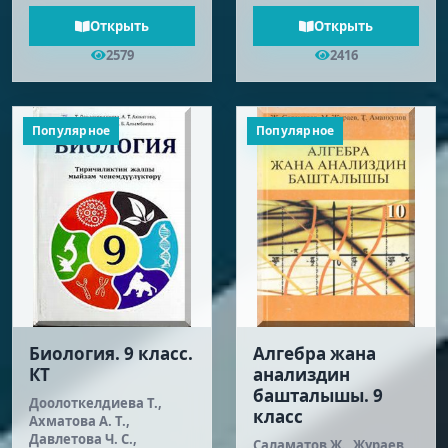
Открыть
Открыть
2579
2416
Популярное
Популярное
Биология. 9 класс.
Алгебра жана
КТ
анализдин
башталышы. 9
Доолоткелдиева Т.,
класс
Ахматова А. Т.,
Давлетова Ч. С.,
Саламатов Ж., Жураев