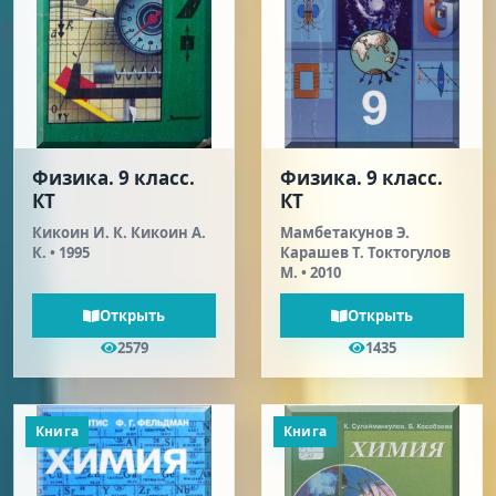
Физика. 9 класс.
Физика. 9 класс.
КТ
КТ
Кикоин И. К. Кикоин А.
Мамбетакунов Э.
К. • 1995
Карашев T. Токтогулов
М. • 2010
Открыть
Открыть
2579
1435
Книга
Книга