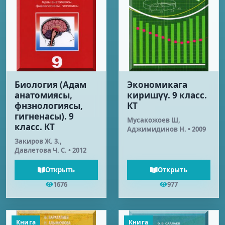
Биология (Адам
Экономикага
анатомиясы,
киришүү. 9 класс.
фнзнологиясы,
КТ
гигненасы). 9
Мусакожоев Ш,
класс. КТ
Аджимидинов Н. • 2009
Закиров Ж. 3.,
Давлетова Ч. С. • 2012
Открыть
Открыть
1676
977
Книга
Книга