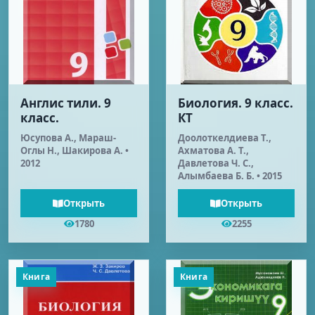
Англис тили. 9
Биология. 9 класс.
класс.
КТ
Юсупова А., Мараш-
Доолоткелдиева Т.,
Оглы Н., Шакирова А. •
Ахматова А. Т.,
2012
Давлетова Ч. С.,
Алымбаева Б. Б. • 2015
Открыть
Открыть
1780
2255
Книга
Книга