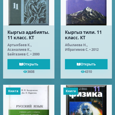
Кыргыз адабияты.
Кыргыз тили. 11
11 класс. КТ
класс. КТ
Артыкбаев К.,
Абылаева Н.,
Асаналиев К.,
Ибрагимов С. • 2012
Байгазиев С. • 2000
Открыть
Открыть
3608
4310
Книга
Книга