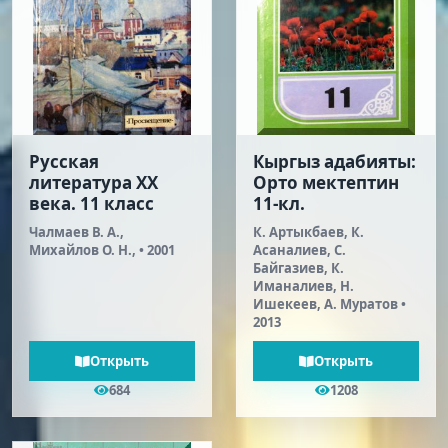
Русская
Кыргыз адабияты:
литература XX
Орто мектептин
века. 11 класс
11-кл.
Чалмаев В. А.,
К. Артыкбаев, К.
Михайлов О. Н., • 2001
Асаналиев, С.
Байгазиев, К.
Иманалиев, Н.
Ишекеев, А. Муратов •
2013
Открыть
Открыть
684
1208