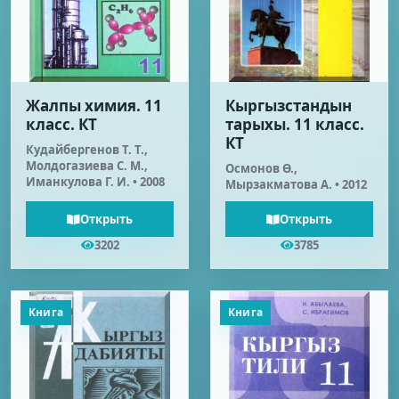
Жалпы химия. 11
Кыргызстандын
класс. КТ
тарыхы. 11 класс.
КТ
Кудайбергенов Т. Т.,
Молдогазиева С. М.,
Осмонов Ө.,
Иманкулова Г. И. • 2008
Мырзакматова А. • 2012
Открыть
Открыть
3202
3785
Книга
Книга