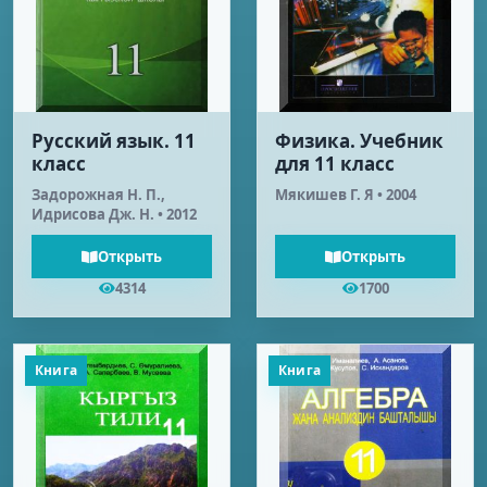
Русский язык. 11
Физика. Учебник
класс
для 11 класс
Задорожная Н. П.,
Мякишев Г. Я • 2004
Идрисова Дж. Н. • 2012
Открыть
Открыть
4314
1700
Книга
Книга