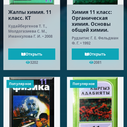
Жалпы химия. 11
Химия 11 класс:
класс. КТ
Органическая
химия. Основы
Кудайбергенов Т. Т.,
общей химии.
Молдогазиева С. М.,
Иманкулова Г. И. • 2008
Рудзитис Г. E. Фельдман
Ф. Г. • 1992
Открыть
Открыть
3202
2081
Популярное
Популярное