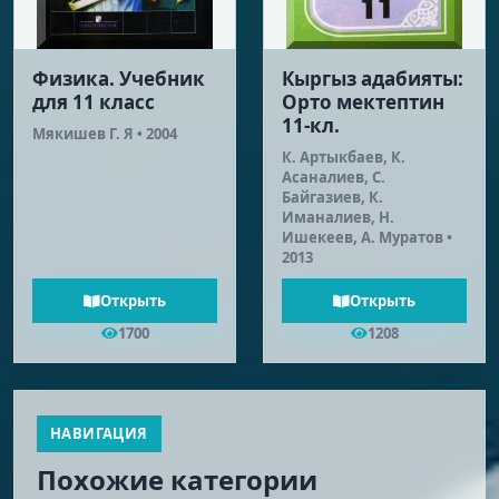
Физика. Учебник
Кыргыз адабияты:
для 11 класс
Орто мектептин
11-кл.
Мякишев Г. Я • 2004
К. Артыкбаев, К.
Асаналиев, С.
Байгазиев, К.
Иманалиев, Н.
Ишекеев, А. Муратов •
2013
Открыть
Открыть
1700
1208
НАВИГАЦИЯ
Похожие категории