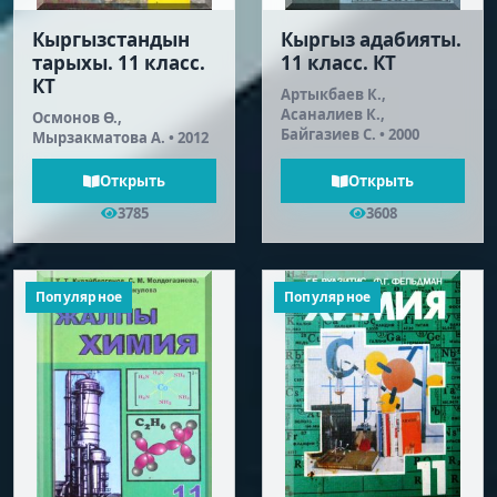
Кыргызстандын
Кыргыз адабияты.
тарыхы. 11 класс.
11 класс. КТ
КТ
Артыкбаев К.,
Асаналиев К.,
Осмонов Ө.,
Байгазиев С. • 2000
Мырзакматова А. • 2012
Открыть
Открыть
3785
3608
Популярное
Популярное