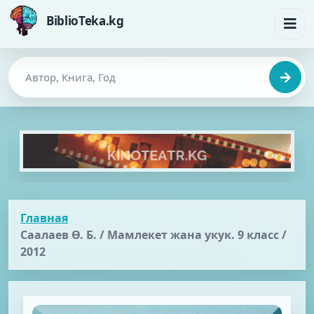
BiblioTeka.kg
Главная
Caaлaeв Ө. Б. / Мамлекет жана укук. 9 класс /
2012