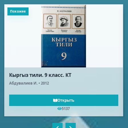
Похожее
Биология (Адам анатомиясы,
фнзнологиясы, гигненасы). 9 класс. КТ
Закиров Ж. 3., Давлетова Ч. С. • 2012
Открыть
1676