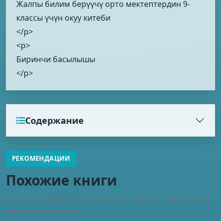
Жалпы билим берүүчү орто мектептердин 9-
классы үчүн окуу китеби
</p>
<p>
Биринчи басылышы
</p>
Содержание
РЕКОМЕНДАЦИИ
Похожие книги
Книги, которые могут быть полезны по теме, автору
или направлению.