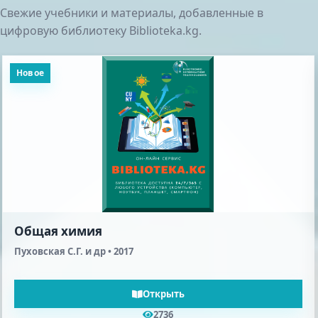
Свежие учебники и материалы, добавленные в
цифровую библиотеку Biblioteka.kg.
Новое
Жалпы химия. 11 класс. КТ
Кудайбергенов Т. Т., Молдогазиева С. М., Иманкулова Г. И. •
2008
Открыть
3180