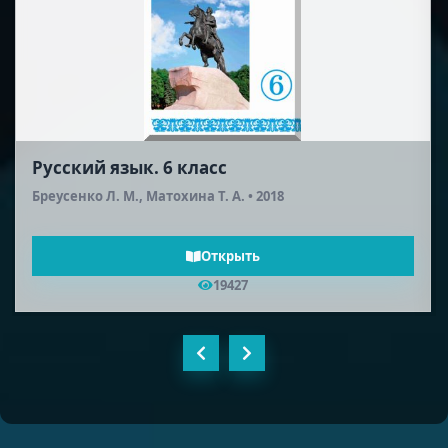
Русская литература (2-я половина XIX
века). 10 класс
Шейман Л. А., Соронкулов Г. У. • 2012
Открыть
18573