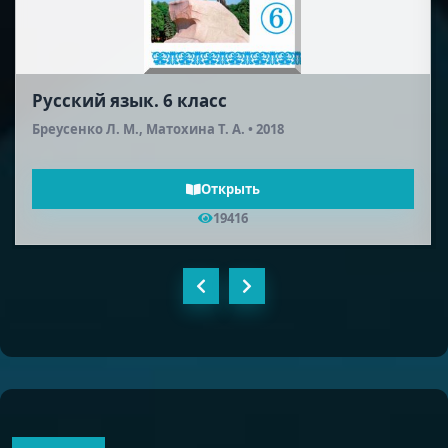
Русский язык. 6 класс
Бреусенко Л. М., Матохина Т. А. • 2018
Открыть
19416