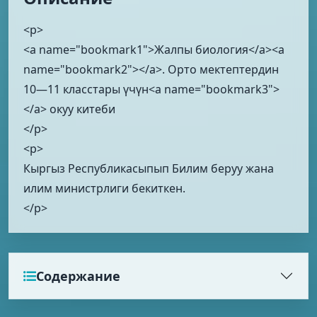
<p>
<a name="bookmark1">Жалпы биология</a><a
name="bookmark2"></a>. Орто мектептердин
10—11 класстары үчүн<a name="bookmark3">
</a> окуу китеби
</p>
<p>
Кыргыз Республикасыпып Билим беруу жана
илим министрлиги бекиткен.
</p>
Содержание