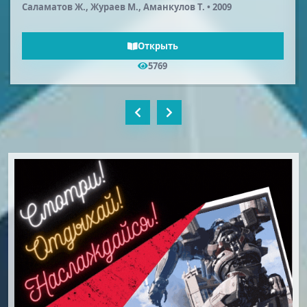
Саламатов Ж., Жураев М., Аманкулов Т. • 2009
Открыть
5769