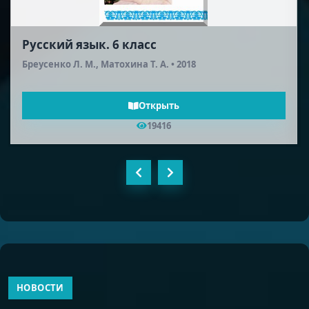
Русская литература (2-я половина XIX
века). 10 класс
Шейман Л. А., Соронкулов Г. У. • 2012
Открыть
18561
НОВОСТИ