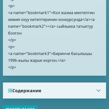
<p>
<a name="bookmark1">Кол жазма мектептин
химия окуу китептеринин конкурсунда</a><a
name="bookmark2"></a> сыйлыкка татыктуу
болгон
</p>
<p>
<a name="bookmark3">Биринчи басылышы
1996-жылы жарык коргон.</a>
</p>
Содержание