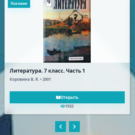
Похожее
Алгебра. 7 класс
Макарычев Ю. Н., Миндюк Н. Г., Нешков К. И., Суворова
С. Б. • 2001
Открыть
1056