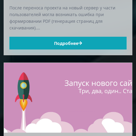
После переноса проекта на новый сервер у части
пользователей могла возникать ошибка при
формировании PDF (генерация страниц для
скачивания).…
Подробнее