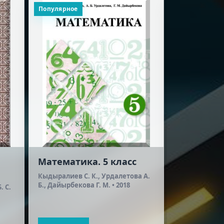
Популярное
Популярное
Математика. 5 класс
Кыргыз а
класс
Кыдыралиев С. К., Урдалетова А.
Б., Дайырбекова Г. М. • 2018
. С.
Муратов А. Ж
А., Акматов К.