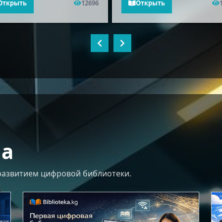
Открыть
12696
Открыть
ла
 развитием цифровой библиотеки.