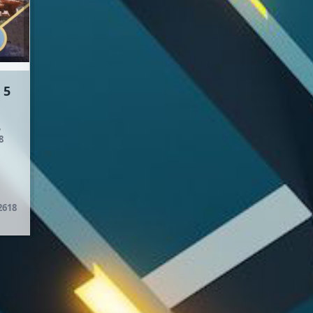
 5
Математика. 5
Көркөм өнөр. 5
класс. КТ
класс
,
Кыдыралиев С. К.,
Акматов Д. А.,
8
Урдалетова А. Б.,
Орозобаев А. К. • 2018
Дайырбекова Г. М. •
2018
2618
Открыть
2524
Открыть
1851