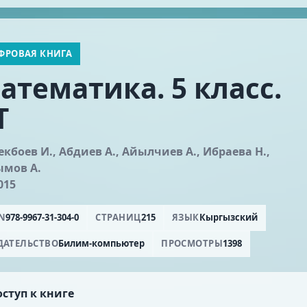
ФРОВАЯ КНИГА
атематика. 5 класс.
Т
екбоев И., Абдиев А., Айылчиев А., Ибраева Н.,
ымов А.
015
BN
978-9967-31-304-0
СТРАНИЦ
215
ЯЗЫК
Кыргызский
ДАТЕЛЬСТВО
Билим-компьютер
ПРОСМОТРЫ
1398
ступ к книге