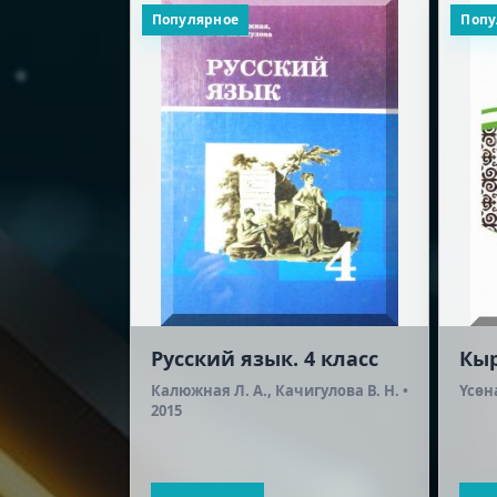
Популярное
Попу
тура (2-я
Русский язык. 4 класс
Кыр
ека). 10
Калюжная Л. А., Качигулова В. Н. •
Үсөна
2015
лов Г. У. •