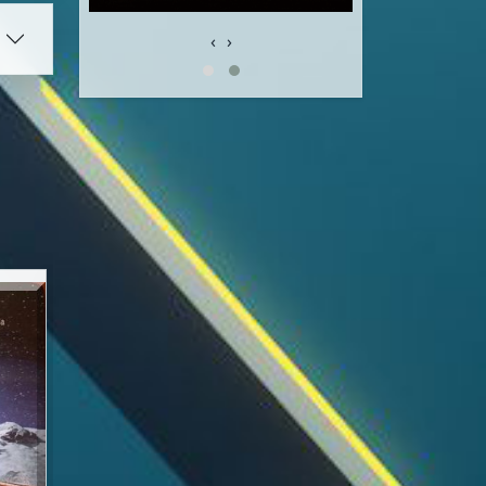
‹
›
Похожее
Похожее