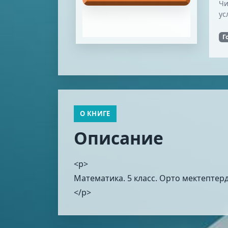
Чи
ус
Г
О КНИГЕ
Описание
<p>
Математика. 5 класс. Орто мектептерд
</p>