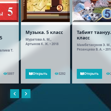
Музыка. 5 класс
Табият таануу.
5
класс
Муратова А. М.,
Артыков К. Ж. • 2018
Мамбетакунов Э. М.
Рязанцева В. А. • 201
алиев Т.
5897
Открыть
3292
Открыть