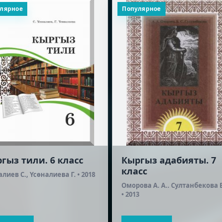
лярное
Популярное
гыз тили. 6 класс
Кыргыз адабияты. 7
класс
лиев С., Үсөналиева Г. • 2018
Оморова А. А.. Султанбекова Б
• 2013