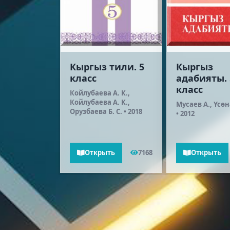
з
Кыргыз тили. 5
Кыргыз
ты. 5
класс
адабияты. 
класс
Койлубаева А. К.,
Койлубаева А. К.,
 Ж.,
Мусаев А., Үсөн
Орузбаева Б. С. • 2018
 А.,
• 2012
 Б. А. • 2018
ть
7218
Открыть
7168
Открыть