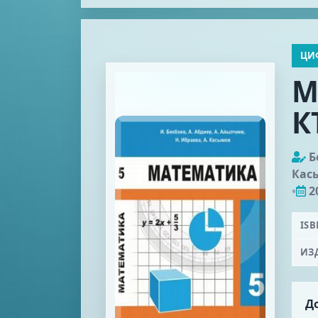
ЦИ
М
К
Б
Кас
•
2
IS
ИЗ
До