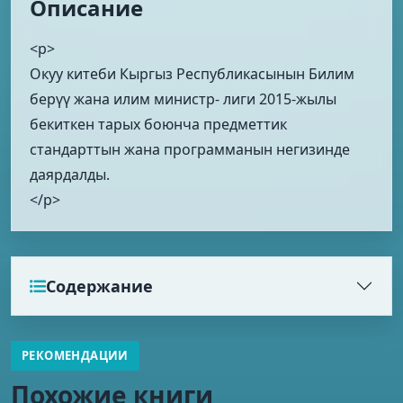
Описание
<p>
Окуу китеби Кыргыз Республикасынын Билим
берүү жана илим министр- лиги 2015-жылы
бекиткен тарых боюнча предметтик
стандарттын жана программанын негизинде
даярдалды.
</p>
Содержание
РЕКОМЕНДАЦИИ
Похожие книги