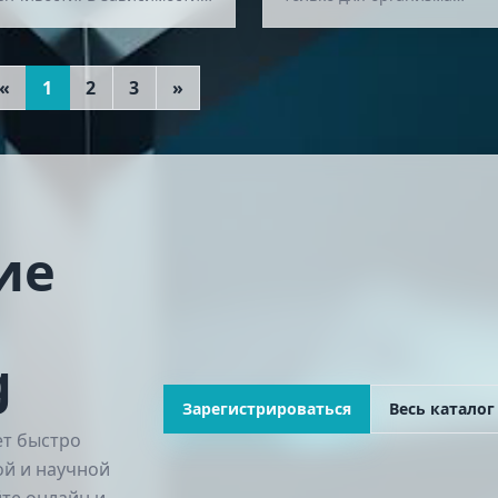
объекта исследования
женщины, заболевания
ссифицируют генетику
женской репродуктивной
тений, животных, м…
системы. Большинство вра
«
1
2
3
»
г…
ие
g
Зарегистрироваться
Весь каталог
ет быстро
ой и научной