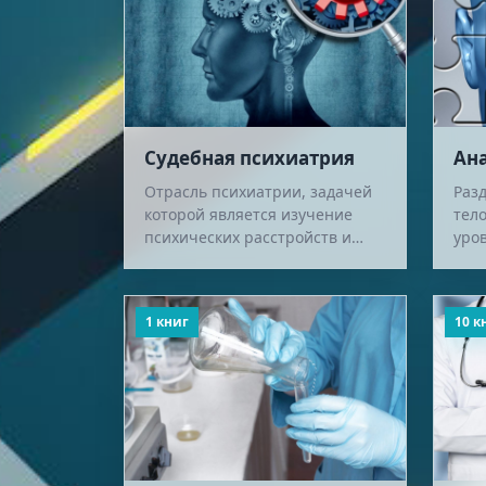
Судебная психиатрия
Ан
Отрасль психиатрии, задачей
Раз
которой является изучение
тело
психических расстройств и
уро
других нарушений
фил
психической деятельности
вид
человека в их специальн…
схо
1 книг
10 к