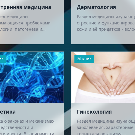
утренняя медицина
Дерматология
дел медицины
Раздел медицины изучаю
имающаяся проблемами
строение и функциониров
логии, патогенеза и
кожи и её придатков - воло
нических проявлений
ногтей, а также слизистых
олеваний внутренних
оболочек, заболевания кож
нов, диагностики,
методы и…
ирургическ…
иг
20 книг
нетика
Гинекология
а о законах и механизмах
Раздел медицины изучающ
ледственности и
заболевания, характерные
енчивости. В зависимости
только для организма