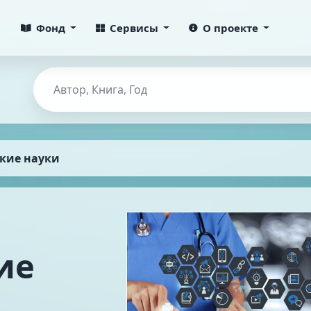
Фонд
Сервисы
О проекте
кие науки
ие