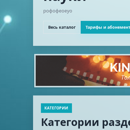
рофофеоеуо
Весь каталог
Тарифы и абонемен
КАТЕГОРИИ
Категории разд