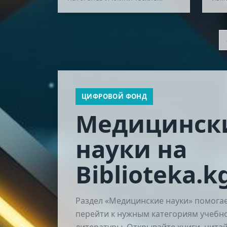
проявления заболеваний
от 
системы крови и
кла
разрабатывающий методы их
рас
диагност…
ЦИФРОВОЙ ФОНД
Медицинск
науки на
Biblioteka.k
Раздел «Медицинские науки» помога
перейти к нужным категориям учебн