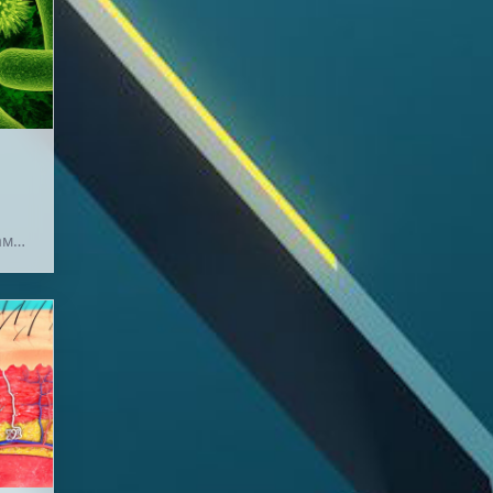
ами
вие