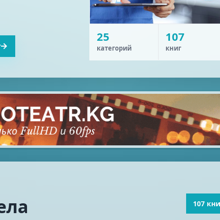
25
107
т
категорий
книг
ела
107 кн