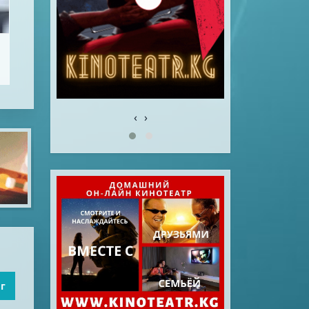
‹
›
иг