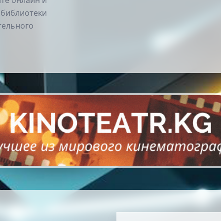
йте онлайн и
 библиотеки
тельного