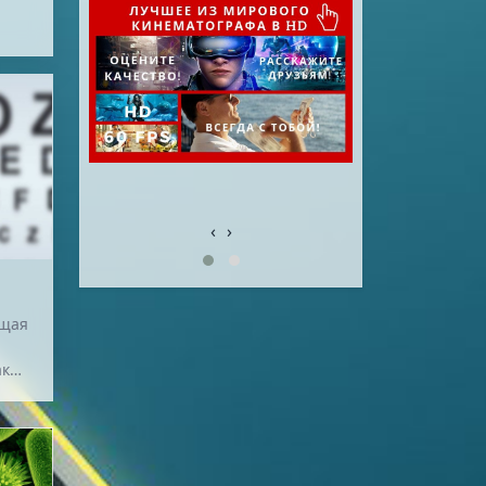
‹
›
ющая
акже