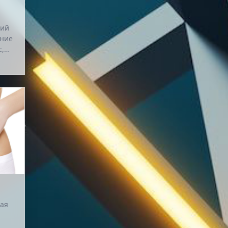
щий
ание
с,
и,
ая