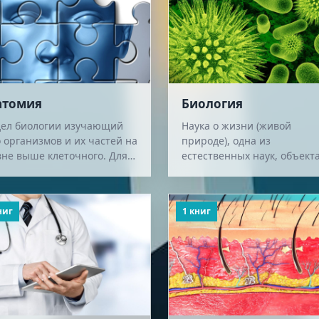
атомия
Биология
дел биологии изучающий
Наука о жизни (живой
 организмов и их частей на
природе), одна из
вне выше клеточного. Для
естественных наук, объект
огенетически близких
которой являются живые
ов организмов показано
существа и их взаимодейст
дство н…
с окружающей средой.
ниг
1 книг