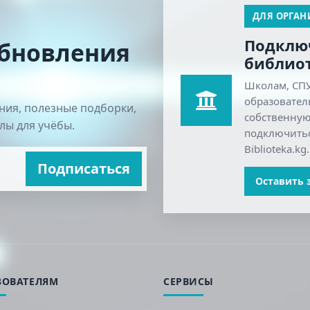
ДЛЯ ОРГА
Подклю
обновления
библиот
Школам, СПУ
образовател
ния, полезные подборки,
собственную
лы для учёбы.
подключитьс
Biblioteka.kg.
Подписаться
Оставить 
ЗОВАТЕЛЯМ
СЕРВИСЫ