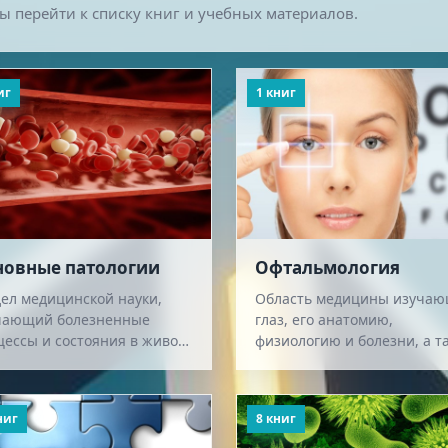
ы перейти к списку книг и учебных материалов.
иг
1 книг
новные патологии
Офтальмология
дел медицинской науки,
Область медицины изуча
чающий болезненные
глаз, его анатомию,
цессы и состояния в живом
физиологию и болезни, а т
анизме
разрабатывающая методы
лечения и профилактики
глазных болезней.
ниг
8 книг