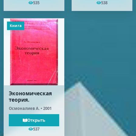
535
538
Книга
Экономическая
теория.
Осмоналиев А. • 2001
Открыть
537