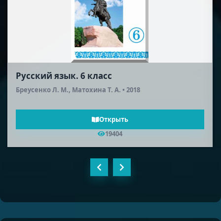
Русская литература (2-я половина XIX
века). 10 класс
Шейман Л. А., Соронкулов Г. У. • 2012
Открыть
18548