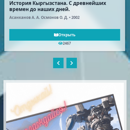
Кыргыз адабиятынын тарыхы: Кенже
эпостор ж-а поэмалар. III том.
Ибраимов К. • 2004
Открыть
1852