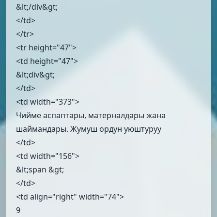
&lt;/div&gt;
</td>
</tr>
<tr height="47">
<td height="47">
&lt;div&gt;
</td>
<td width="373">
Чийме аспаптары, матерналдары жана
шаймандары. Жумуш ордун уюштуруу
</td>
<td width="156">
&lt;span &gt;
</td>
<td align="right" width="74">
9