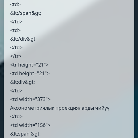
<td>
&lt;/span&gt;
</td>
<td>
&lt;/div&gt;
</td>
</tr>
<tr height="21">
<td height="21">
&lt;div&gt;
</td>
<td width="373">
Аксонометриялык проекцияларды чийүү
</td>
<td width="156">
&lt;span &gt;