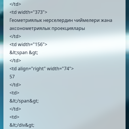
</td>
<td width="373">
Геометриялык нерселердин чиймелери жана
аксонометриялык проекциялары
</td>
<td width="156">
&lt;span &gt;
</td>
<td align="right" width="74">
57
</td>
<td>
&lt;/span&gt;
</td>
<td>
&lt;/div&gt;