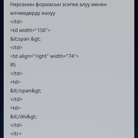
Нерсенин формасын эсепке алуу менен
өлчөмдөрдү жазуу
</td>
<td width="156">
&lt;span &gt;
</td>
<td align="right" width="74">
85
</td>
<td>
&lt;/span&gt;
</td>
<td>
&lt;/div&gt;
</td>
</tr>