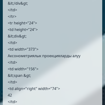
&lt;/div&gt;
</td>
</tr>
<tr height="24">
<td height="24">
&lt;div&gt;
</td>
<td width="373">
Аксонометриялык проекцияларды алуу
</td>
<td width="156">
&lt;span &gt;
</td>
<td align="right" width="74">
42
</td>