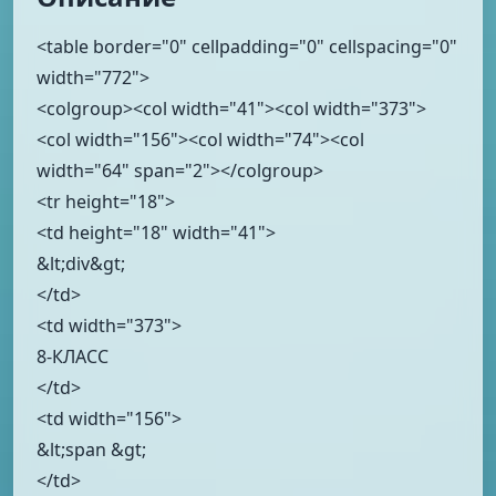
<table border="0" cellpadding="0" cellspacing="0"
width="772">
<colgroup><col width="41"><col width="373">
<col width="156"><col width="74"><col
width="64" span="2"></colgroup>
<tr height="18">
<td height="18" width="41">
&lt;div&gt;
</td>
<td width="373">
8-КЛАСС
</td>
<td width="156">
&lt;span &gt;
</td>