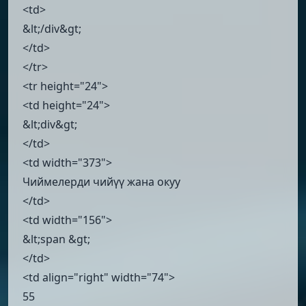
<td>
&lt;/div&gt;
</td>
</tr>
<tr height="24">
<td height="24">
&lt;div&gt;
</td>
<td width="373">
Чиймелерди чийүү жана окуу
</td>
<td width="156">
&lt;span &gt;
</td>
<td align="right" width="74">
55