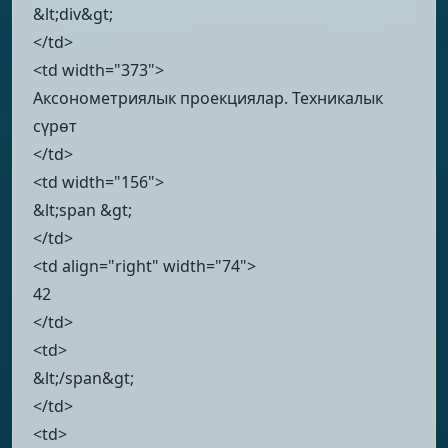
&lt;div&gt;
</td>
<td width="373">
Аксонометриялык проекциялар. Техникалык
сүрөт
</td>
<td width="156">
&lt;span &gt;
</td>
<td align="right" width="74">
42
</td>
<td>
&lt;/span&gt;
</td>
<td>