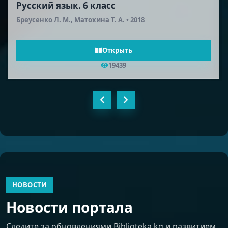
Русская литература (2-я половина XIX
века). 10 класс
Шейман Л. А., Соронкулов Г. У. • 2012
Открыть
18582
НОВОСТИ
Новости портала
Следите за обновлениями Biblioteka.kg и развитием