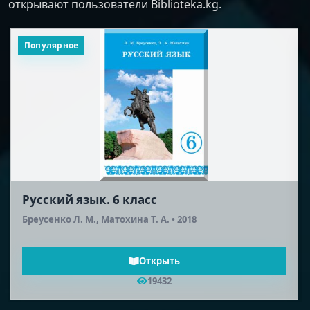
открывают пользователи Biblioteka.kg.
Популярное
Русская литература (2-я половина XIX
века). 10 класс
Шейман Л. А., Соронкулов Г. У. • 2012
Открыть
18577