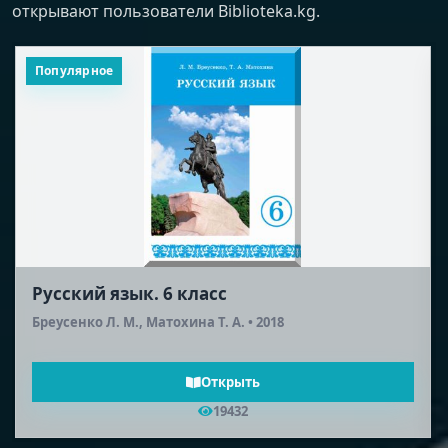
открывают пользователи Biblioteka.kg.
Популярное
Русская литература (2-я половина XIX
века). 10 класс
Шейман Л. А., Соронкулов Г. У. • 2012
Открыть
18577